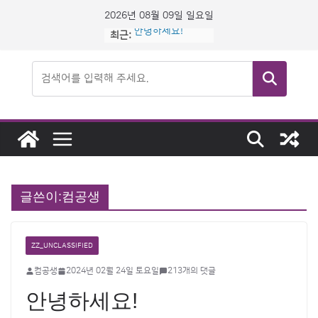
콘
2026년 08월 09일 일요일
텐
안녕하세요!
최근:
츠
로
검색
건
너
뛰
기
글쓴이:
컴공생
ZZ_UNCLASSIFIED
컴공생
2024년 02월 24일 토요일
213개의 댓글
안녕하세요!