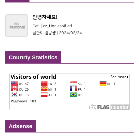
Counrty Statistics
Adsense